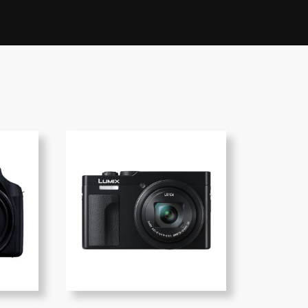
sorteerd
ulariteit