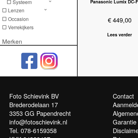
Panasonic Lumix DC-
Systeem
Lenzen
Occasion
€
449,00
Verrekijkers
Lees verder
Merken
Bushnell
Canon
Hoya
Konus
Nikon
Olympus
Foto Schievink BV
Contact
Om-System
Brederodelaan 17
Aanmelde
Panasonic
3353 GG Papendrecht
Algemen
Sandisk
info@fotoschievink.nl
Garantie
Sony
Tel.
078-6159358
Disclaim
Steiner