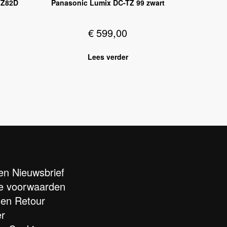
FZ82D
Panasonic Lumix DC-TZ 99 zwart
€
599,00
Lees verder
n Nieuwsbrief
e voorwaarden
 en Retour
er