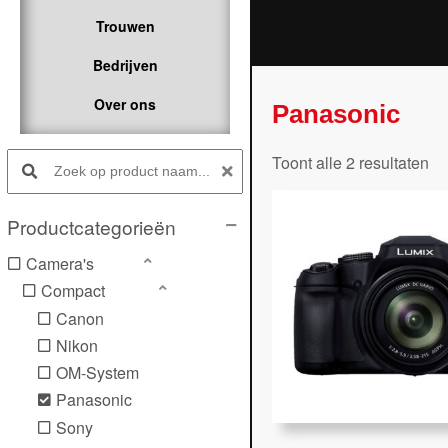
Trouwen
Bedrijven
Over ons
Panasonic
Search products:
Ge
Toont alle 2 resultaten
op
pop
Productcategorieën
Camera's
Compact
Canon
Nikon
OM-System
Panasonic
Sony