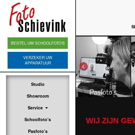
S
BESTEL UW SCHOOLFOTO'S
VERZEKER UW
APPARATUUR
Studio
Showroom
Service
WIJ ZIJN G
Schoolfoto’s
Pasfoto’s