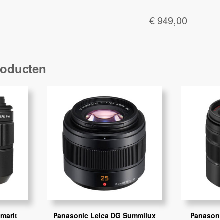
€
949,00
roducten
marit
Panasonic Leica DG Summilux
Panasoni