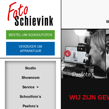
S
BESTEL UW SCHOOLFOTO'S
VERZEKER UW
APPARATUUR
Studio
Showroom
Service
WIJ ZIJN G
Schoolfoto’s
Pasfoto’s