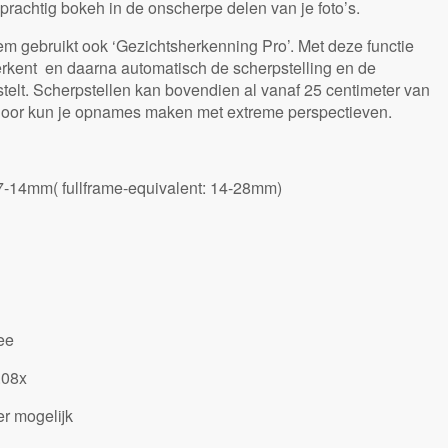
n prachtig bokeh in de onscherpe delen van je foto’s.
em gebruikt ook ‘Gezichtsherkenning Pro’. Met deze functie
kent en daarna automatisch de scherpstelling en de
stelt. Scherpstellen kan bovendien al vanaf 25 centimeter van
door kun je opnames maken met extreme perspectieven.
7-14mm( fullframe-equivalent: 14-28mm)
nee
.08x
ter mogelijk