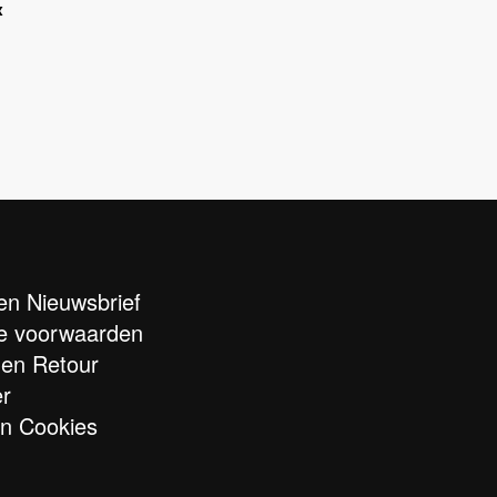
x
n Nieuwsbrief
e voorwaarden
 en Retour
er
en Cookies