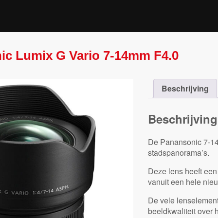
ic Lumix G Vario 7-14mm F4.0
Beschrijving
Beschrijving
De Panansonic 7-14
stadspanorama’s.
Deze lens heeft ee
vanuit een hele nie
De vele lenselement
beeldkwaliteit over 