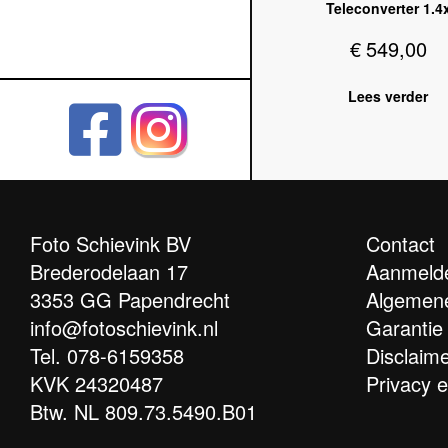
Teleconverter 1.4
€
549,00
Lees verder
Foto Schievink BV
Contact
Brederodelaan 17
Aanmelde
3353 GG Papendrecht
Algemen
info@fotoschievink.nl
Garantie
Tel.
078-6159358
Disclaim
KVK 24320487
Privacy 
Btw. NL 809.73.5490.B01