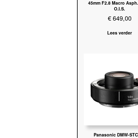
45mm F2.8 Macro Asph
O.I.S.
€
649,00
Lees verder
Panasonic DMW-STC