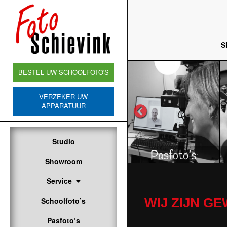
S
BESTEL UW SCHOOLFOTO'S
VERZEKER UW
APPARATUUR
Studio
Showroom
Service
WIJ ZIJN G
Schoolfoto’s
Pasfoto’s