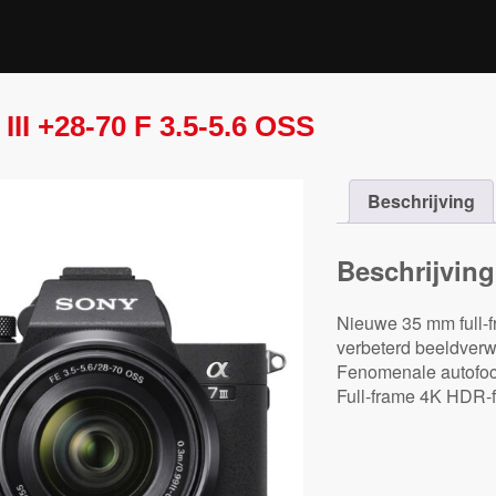
III +28-70 F 3.5-5.6 OSS
Beschrijving
Beschrijving
Nieuwe 35 mm full-
verbeterd beeldver
Fenomenale autofocus
Full-frame 4K HDR-