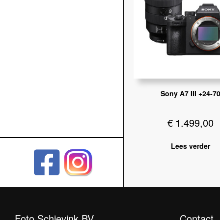
Sony A7 III +24-7
€
1.499,00
Lees verder
Foto Schievink BV
Contact