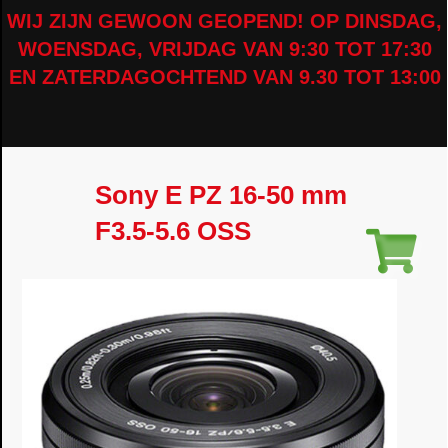
WIJ ZIJN GEWOON GEOPEND! OP DINSDAG,
WOENSDAG, VRIJDAG VAN 9:30 TOT 17:30
EN ZATERDAGOCHTEND VAN 9.30 TOT 13:00
Sony E PZ 16-50 mm
F3.5-5.6 OSS