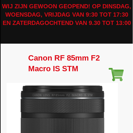
WIJ ZIJN GEWOON GEOPEND! OP DINSDAG,
WOENSDAG, VRIJDAG VAN 9:30 TOT 17:30
EN ZATERDAGOCHTEND VAN 9.30 TOT 13:00
Canon RF 85mm F2
Macro IS STM